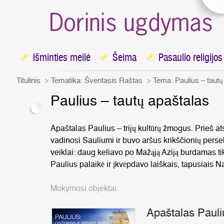
Išminties meilė
Šeima
Pasaulio religijos
Titulinis
Tematika:
Šventasis Raštas
Tema: Paulius – tautų
Paulius – tautų apaštalas
Apaštalas Paulius – trijų kultūrų žmogus. Prieš ats
vadinosi Sauliumi ir buvo aršus krikščionių persek
veiklai: daug keliavo po Mažąją Aziją burdamas ti
Paulius palaikė ir įkvėpdavo laiškais, tapusiais N
Mokymosi objektai:
Apaštalas Pauli