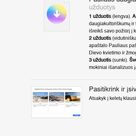
užduotys
1 užduotis
(lengva).
A
daugiakultūriškumą ir 
išreikš savo požiūrį į 
2 užduotis
(vidutinišk
apaštalo Pauliaus paš
Dievo kvietimo ir žmo
3 užduotis
(sunki).
Šve
mokiniai i
šanalizuos j
Pasitikrink ir įsi
Atsakyk į keletą klausi