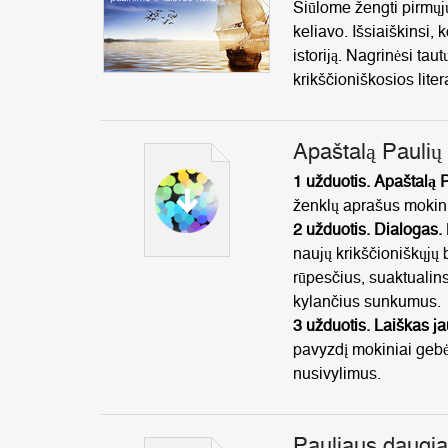
Siūlome žengti pirmųjų
keliavo. Išsiaiškinsi,
istoriją. Nagrinėsi tau
krikščioniškosios liter
Apaštalą Paulių 
1 užduotis. Apaštalą 
ženklų aprašus mokini
2 užduotis.
Dialogas.
naujų krikščioniškųjų
rūpesčius,
suaktualins
kylančius sunkumus.
3 užduotis. Laiškas j
pavyzdį mokiniai gebė
nusivylimus.
Pauliaus daugia