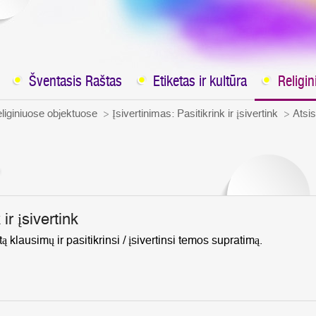
Šventasis Raštas
Etiketas ir kultūra
Religi
eliginiuose objektuose
Įsivertinimas: Pasitikrink ir įsivertink
Atsi
 ir įsivertink
ą klausimų ir pasitikrinsi / įsivertinsi temos supratimą.