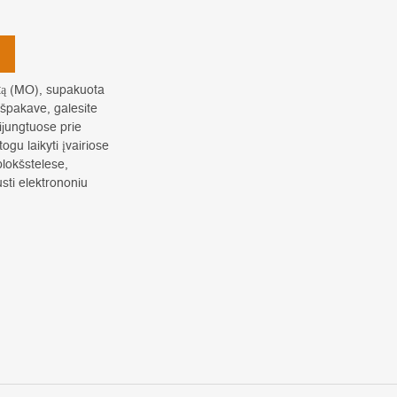
tą (MO), supakuota
špakave, galesite
ijungtuose prie
gu laikyti įvairiose
lokšstelese,
usti elektrononiu