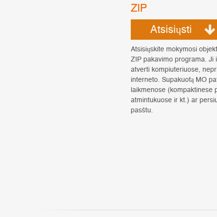
ZIP
Atsisiųsti
Atsisiųskite mokymosi objek
ZIP pakavimo programa. Ji i
atverti kompiuteriuose, nepr
interneto. Supakuotą MO pato
laikmenose (kompaktinese p
atmintukuose ir kt.) ar persi
pasštu.