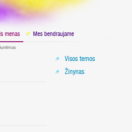
nis menas
Mes bendraujame
siuntimas
Visos temos
Žinynas