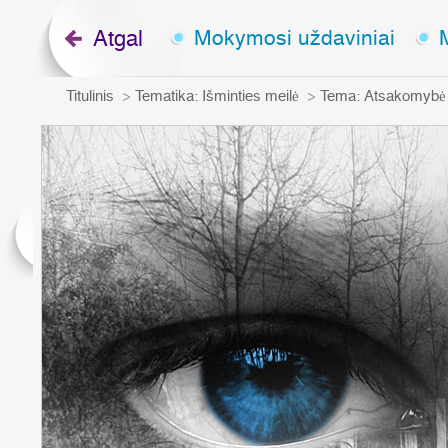
Atgal
Mokymosi uždaviniai
Titulinis
Tematika:
Išminties meilė
Tema:
Atsakomybė