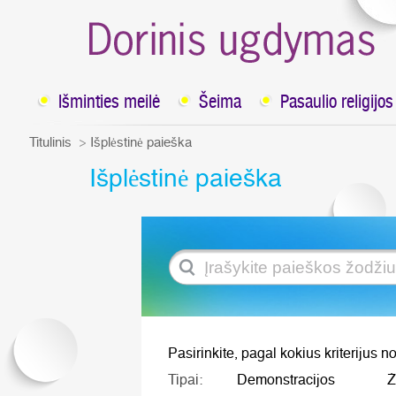
Išminties meilė
Šeima
Pasaulio religijos
Titulinis
Išplėstinė paieška
Išplėstinė paieška
Pasirinkite, pagal kokius kriterijus no
Tipai:
Demonstracijos
Ž