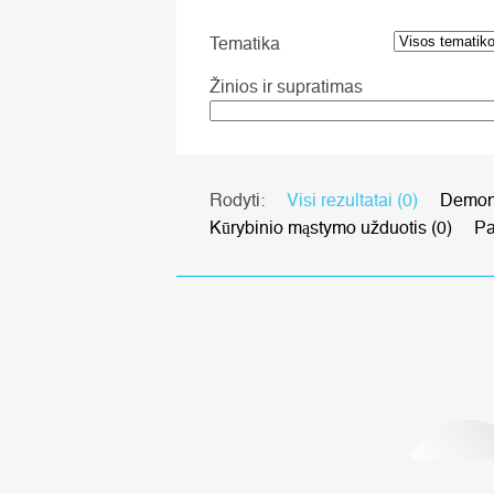
Tematika
Žinios ir supratimas
Rodyti:
Visi rezultatai (0)
Demons
Kūrybinio mąstymo užduotis (0)
Pa