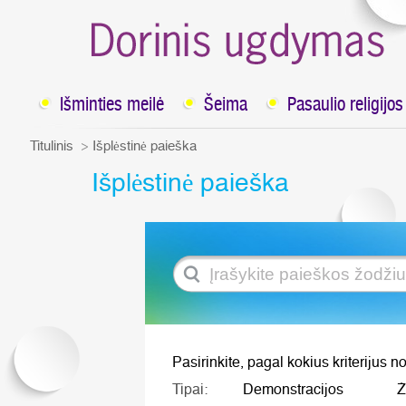
Išminties meilė
Šeima
Pasaulio religijos
Titulinis
Išplėstinė paieška
Išplėstinė paieška
Pasirinkite, pagal kokius kriterijus no
Tipai:
Demonstracijos
Ž