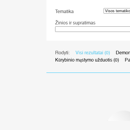
Tematika
Žinios ir supratimas
Rodyti:
Visi rezultatai (0)
Demons
Kūrybinio mąstymo užduotis (0)
Pa