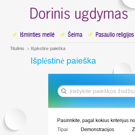
Išminties meilė
Šeima
Pasaulio religijos
Titulinis
Išplėstinė paieška
Išplėstinė paieška
Pasirinkite, pagal kokius kriterijus no
Tipai:
Demonstracijos
Ž