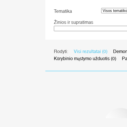
Tematika
Žinios ir supratimas
Rodyti:
Visi rezultatai (0)
Demons
Kūrybinio mąstymo užduotis (0)
Pa