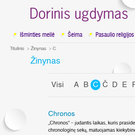
Išminties meilė
Šeima
Pasaulio religijos
Titulinis
Žinynas
C
Žinynas
Visi
A
B
C
Č
D
E
Chronos
„Chronos“ − judantis laikas, kuris prasideda
chronologinę seką, matuojamas kiekybine 